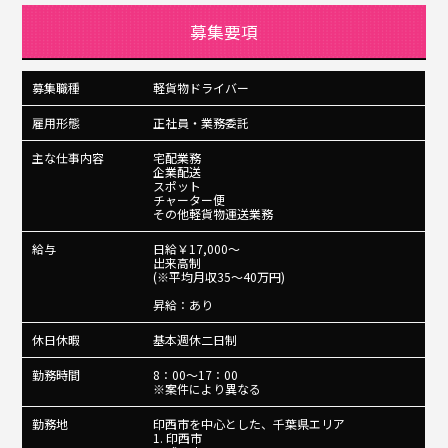
募集要項
募集職種
軽貨物ドライバー
雇用形態
正社員・業務委託
主な仕事内容
宅配業務
企業配送
スポット
チャーター便
その他軽貨物運送業務
給与
日給￥17,000～
出来高制
(※平均月収35～40万円)
昇給：あり
休日休暇
基本週休二日制
勤務時間
8：00～17：00
※案件により異なる
勤務地
印西市を中心とした、千葉県エリア
1. 印西市