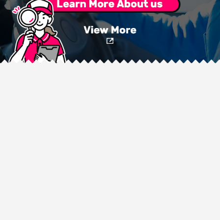
社名
株式会社翔プランニング
事業内容
貨物軽自動車運送事業
代表取締役
森田 正一
所在地
〒270-1327
千葉県印西市大森3812-6A-102
TEL
0476-33-4064
070-3274-1100（代表直通）
※電話勧誘はお断りしています
弊社では電話勧誘による契約は締結いたしません